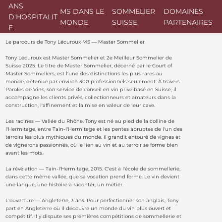
ANS
MS DANS LE
SOMMELIER
DOMAINES
D'HOSPITALIT
MONDE
SUISSE
PARTENAIRES
E
Le parcours de Tony Lécuroux MS — Master Sommelier
Tony Lécuroux est Master Sommelier et 2e Meilleur Sommelier de
Suisse 2025. Le titre de Master Sommelier, décerné par le Court of
Master Sommeliers, est l'une des distinctions les plus rares au
monde, détenue par environ 300 professionnels seulement. À travers
Paroles de Vins, son service de conseil en vin privé basé en Suisse, il
accompagne les clients privés, collectionneurs et amateurs dans la
construction, l'affinement et la mise en valeur de leur cave.
Les racines — Vallée du Rhône. Tony est né au pied de la colline de
l'Hermitage, entre Tain-l'Hermitage et les pentes abruptes de l'un des
terroirs les plus mythiques du monde. Il grandit entouré de vignes et
de vignerons passionnés, où le lien au vin et au terroir se forme bien
avant les mots.
La révélation — Tain-l'Hermitage, 2015. C'est à l'école de sommellerie,
dans cette même vallée, que sa vocation prend forme. Le vin devient
une langue, une histoire à raconter, un métier.
L'ouverture — Angleterre, 3 ans. Pour perfectionner son anglais, Tony
part en Angleterre où il découvre un monde du vin plus ouvert et
compétitif. Il y dispute ses premières compétitions de sommellerie et