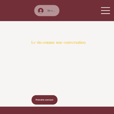
Se connecter
À PROPOS
TONY LÉCUROUX MS
Le vin comme une conversation
Master Sommelier, #2 Meilleur
Sommelier de Suisse 2025.
D'origine française, établi en
Suisse, j'ai passé quinze ans dans
la haute hospitalité avant de
consacrer mon métier à une
seule chose : vous faire vivre le
vin autrement.
Prendre contact
15
299
N°2
500+