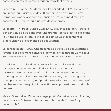
passe ses premiers examens tout en travaillant en salle.
Le terrain — France, 250 domaines. La période du COVID le ramène
en France, où il visite plus de 250 domaines en trois mois. Cette
immersion donne à sa compréhension du terroir une dimension
concrète et humaine, au plus près des vignerons.
La liberté — Njørden, Suisse, 2021. En Suisse, chez Njørden, il travaille
pendant plus de trois ans avec une grande liberté créative, explorant
le vin mais aussi le café, le thé et les spiritueux, et façonnant sa
propre vision de l'expérience de dégustation.
La consécration — 2025. Une décennie de travail, de dégustations à
l'aveugle et d'examens converge : Tony obtient le titre de 2e Meilleur
Sommelier de Suisse et réussit l'examen de Master Sommelier.
La mission — Paroles de Vins. Tony a fondé Paroles de Vins pour
partager son expertise au-delà des salles de restaurant
gastronomique : conseil privé en vin, curation et gestion de cave,
sourcing de bouteilles rares, expériences et voyages œnologiques.
Une approche moderne, indépendante et discrète, au service du goût
de chaque client — qu'il soit collectionneur, professionnel ou simple
curieux.
Master Sommelier · Wine concierge privé · Conseil en cave · Sourcing
de vins rares · Suisse et international · Paroles de Vins — Tony
Lécuroux MS.