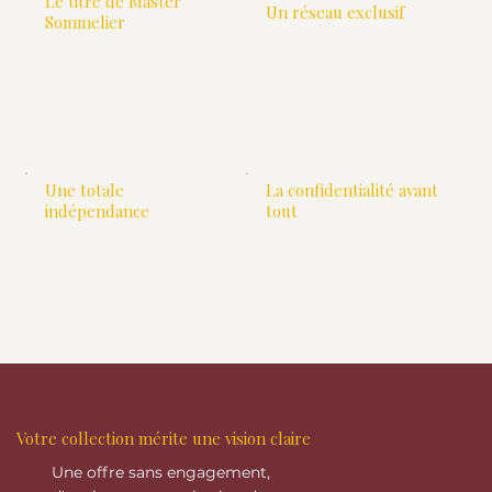
Le titre de Master
Un réseau exclusif
Sommelier
Accès aux allocations
Une reconnaissance
rares grâce à
internationale détenue par
mes relations privilégiées
quelque 300
avec les vignerons et
professionnels autour du
importateurs
globe
Une totale
La confidentialité avant
indépendance
tout
Aucuns catalogue à
Mes expériences en tables
vendre,
étoilées m'ont appris la
Mes recommandations ne
discrétion et la rigueur à
servent que vous.
toute épreuve
ADVISORY PROGRAM
Votre collection mérite une vision claire
Une offre sans engagement,