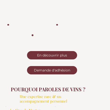
de sourcing rares et une stratégie de cave sur le long
terme, il apporte clarté, discrétion et assurance à chacune
de vos décisions.
Soutenu par In.Vintory
Personnel et Premium
Accès aux allocations
En découvrir plus
Demande d'adhésion
POURQUOI PAROLES DE VINS ?
Une expertise rare & un
accompagnement personnel