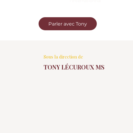
l'internationnal
Parler avec Tony
Sous la direction de
TONY LÉCUROUX MS
Tony Lécuroux est Master Sommelier
et 2e Meilleur Sommelier de Suisse
2025. À travers Paroles de Vins, il
réunit l'expertise de la haute
gastronomie, l'accès direct aux
producteurs et un regard moderne et
indépendant sur l'art de constituer une
cave.