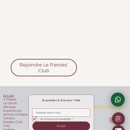
actualités réservées aux
membres et les conseils de Tony
Lécuroux MS.
Pensé comme une porte d'entrée
accessible vers l'univers Paroles
de Vins, il se distingue de la
relation de conseil privée propre
au Cercle.
Rejoindre Le Paroles'
Club
Accueil
A Propos
Rejoindre le Paroles' Club
Le Cercle
Retrouvez moi
Advisory
Experiences
Articles & Presse
Contact
Je m'inscris à la newsletter
*
Paroles' Club
FAQ
Envoyer
Cookies