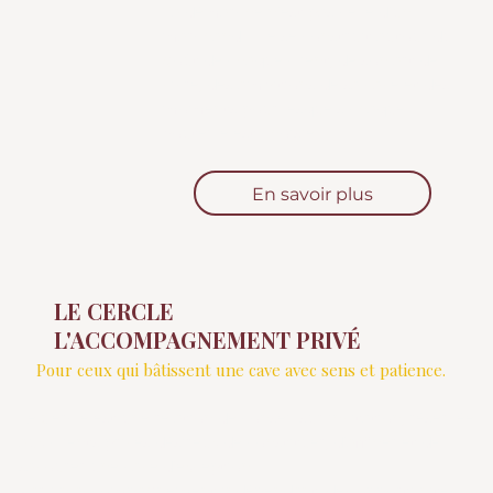
Sa démarche n'est pas celle d'un
marchand. Elle se construit autour du
goût de chaque client, de son art de
vivre, des ambitions de sa cave et des
moments pour lesquels chaque
bouteille est choisie
En savoir plus
LE CERCLE
L'ACCOMPAGNEMENT PRIVÉ
Pour ceux qui bâtissent une cave avec sens et patience.
Le Cercle est une relation de conseil sur invitation, réservée
aux clients privés désireux de constituer, d'affiner et de
savourer une cave d'exception.
Par un accompagnement indépendant, des opportunités