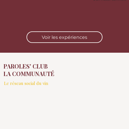
Voir les expériences
PAROLES' CLUB
LA COMMUNAUTÉ
Le réseau social du vin
Paroles Club est une
communauté ouverte aux
amateurs de vin qui souhaitent
découvrir, apprendre et
échanger, à travers des
dégustations sélectionnées, des