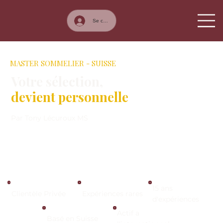
Se connecter
MASTER SOMMELIER - SUISSE
Votre sélection,
devient personnelle
Par Tony Lécuroux MS
15 ans
Clientèle Privée
Expériences rares
d'expériences
Actif a
Basé en Suisse