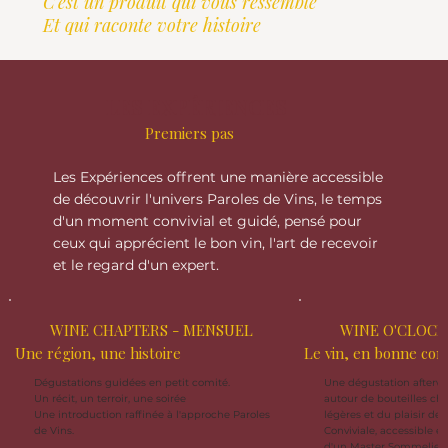
C'est un produit qui vous ressemble
Et qui raconte votre histoire
LES EXPÉRIENCES
Premiers pas
Les Expériences offrent une manière accessible
de découvrir l'univers Paroles de Vins, le temps
d'un moment convivial et guidé, pensé pour
ceux qui apprécient le bon vin, l'art de recevoir
et le regard d'un expert.
WINE CHAPTERS - MENSUEL
WINE O'CLOCK
Une région, une histoire
Le vin, en bonne co
Dégustations guidées en petit comité.
Une dégustation afterwo
Un récit, un terroir, une soirée
autour de bouteilles cho
Une introduction raffinée à l'approche Paroles
légères et du plaisir de 
de Vins.
Conviviale, accessible e
d'un Master Sommelier.